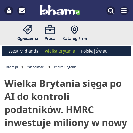
Ogłoszenia
Praca
Katalog Firm
West Midlands
Wielka Brytania
Polska|Świat
bham.pl
Wiadomości
Wielka Brytania
Wielka Brytania sięga po
AI do kontroli
podatników. HMRC
inwestuje miliony w nowy