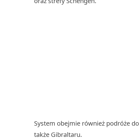
oraz strefy Schengen.
System obejmie również podróże do Is
także Gibraltaru.