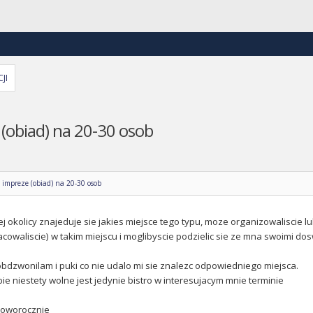
JI
(obiad) na 20-30 osob
impreze (obiad) na 20-30 osob
okolicy znajeduje sie jakies miejsce tego typu, moze organizowaliscie lu
acowaliscie) w takim miejscu i moglibyscie podzielic sie ze mna swoimi d
obdzwonilam i puki co nie udalo mi sie znalezc odpowiedniego miejsca.
ie niestety wolne jest jedynie bistro w interesujacym mnie terminie
oworocznie