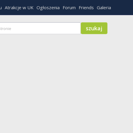
u
Atrakcje w UK
Ogłoszenia
Forum
Friends
Galeria