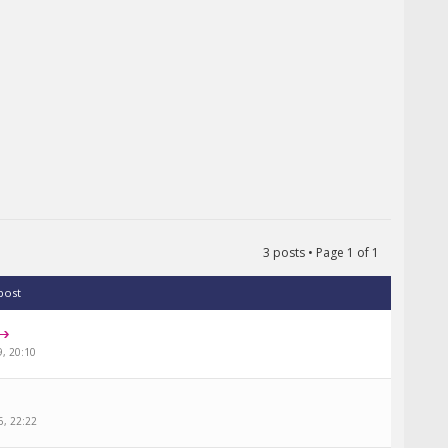
3 posts • Page
1
of
1
 post
9, 20:10
6, 22:22