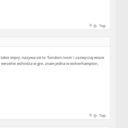
0
Top
akie impry. nazywa sie to 'function room' i zazwyczaj wiaze
 sale weselne wchodza w gre. znam jedna w wolverhampton,
0
Top