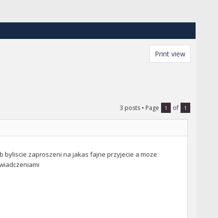
Print view
3 posts
• Page
of
1
1
b byliscie zaproszeni na jakas fajne przyjecie a moze
oswiadczeniami