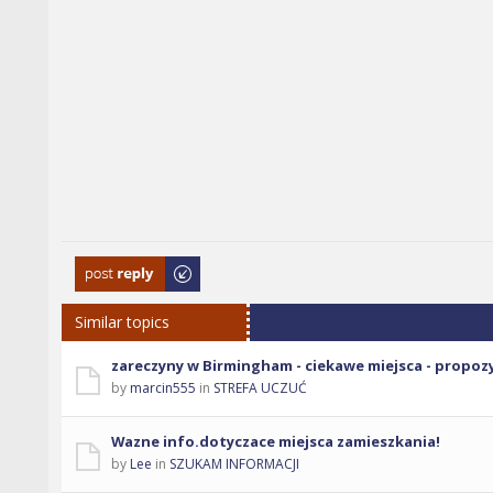
Post a reply
Similar topics
zareczyny w Birmingham - ciekawe miejsca - propoz
by
marcin555
in
STREFA UCZUĆ
Wazne info.dotyczace miejsca zamieszkania!
by
Lee
in
SZUKAM INFORMACJI