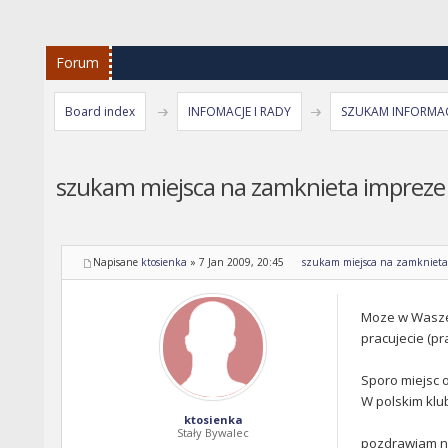
Forum
Board index
INFOMACJE I RADY
SZUKAM INFORMAC
szukam miejsca na zamknieta impreze 
Napisane
ktosienka
»
7 Jan 2009, 20:45
szukam miejsca na zamknieta 
Moze w Waszej 
pracujecie (pr
Sporo miejsc 
W polskim klub
ktosienka
Stały Bywalec
pozdrawiam n