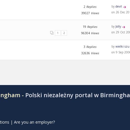
by
devil
2
Replies
on 26 Dec 20
39027
Views
by
Jolly
19
Replies
on 29 Oct 20
1
2
96304
Views
by
wielki szu
3
Replies
on 9 Sep 200
32636
Views
mingham -
Polski niezależny portal w Birmingh
tions
|
Are you an employer?