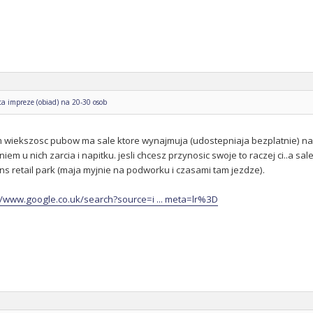
a impreze (obiad) na 20-30 osob
m wiekszosc pubow ma sale ktore wynajmuja (udostepniaja bezplatnie) na t
iem u nich zarcia i napitku. jesli chcesz przynosic swoje to raczej ci..a
ns retail park (maja myjnie na podworku i czasami tam jezdze).
//www.google.co.uk/search?source=i ... meta=lr%3D