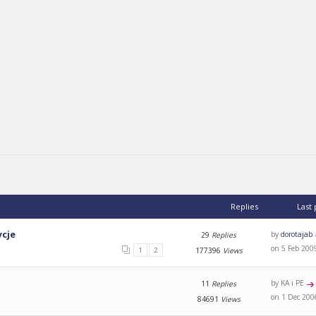
Replies
Last
ycje
by
dorotajab
29
Replies
on 5 Feb 200
1
2
177396
Views
by KA i PE
11
Replies
on 1 Dec 200
84691
Views