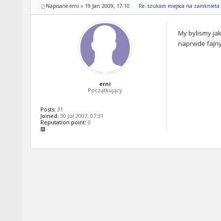
Napisane
erni
»
19 Jan 2009, 17:10
Re: szukam miejsca na zamknieta 
My bylismy ja
naprwde fajny 
erni
Początkujący
Posts:
31
Joined:
30 Jul 2007, 07:31
Reputation point:
0