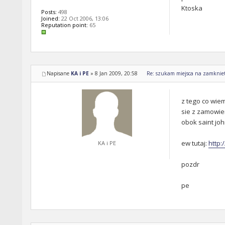
Ktoska
Posts:
498
Joined:
22 Oct 2006, 13:06
Reputation point:
65
Napisane
KA i PE
»
8 Jan 2009, 20:58
Re: szukam miejsca na zamkniet
z tego co wie
sie z zamowien
obok saint joh
ew tutaj:
http:
KA i PE
pozdr
pe