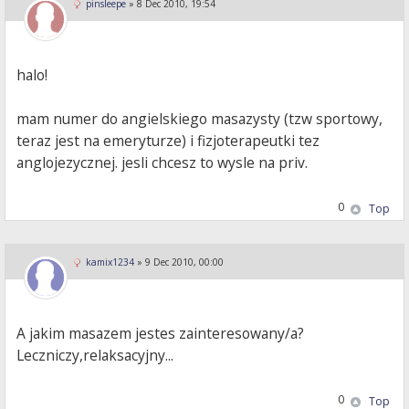
pinsleepe
»
8 Dec 2010, 19:54
halo!
mam numer do angielskiego masazysty (tzw sportowy,
teraz jest na emeryturze) i fizjoterapeutki tez
anglojezycznej. jesli chcesz to wysle na priv.
0
Top
kamix1234
»
9 Dec 2010, 00:00
A jakim masazem jestes zainteresowany/a?
Leczniczy,relaksacyjny...
0
Top