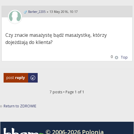
Barber_2205
»
13 May 2016, 10:17
Czy znacie masażystę bądź masażystkę, którzy
dojeżdżają do klienta?
0
Top
Post a reply
7 posts • Page
1
of
1
Return to ZDROWIE
© 2006-2026 Polonia