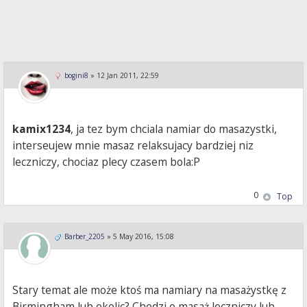
bogini8
»
12 Jan 2011, 22:59
kamix1234
, ja tez bym chciala namiar do masazystki,
interseujew mnie masaz relaksujacy bardziej niz
leczniczy, chociaz plecy czasem bola:P
0
Top
Barber_2205
»
5 May 2016, 15:08
Stary temat ale może ktoś ma namiary na masażystkę z
Birmingham lub okolic? Chodzi o masaż leczniczy lub