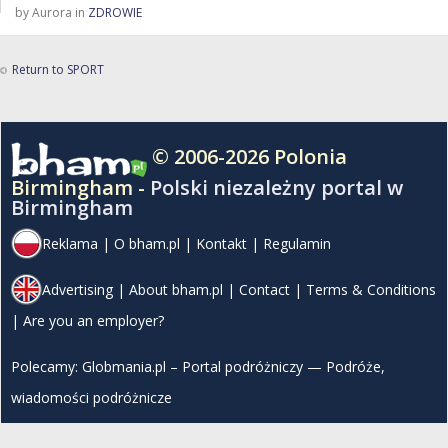
by Aurora in
ZDROWIE
Return to SPORT
© 2006-2026 Polonia
Birmingham -
Polski niezależny portal w
Birmingham
Reklama
|
O bham.pl
|
Kontakt
|
Regulamin
Advertising
|
About bham.pl
|
Contact
|
Terms & Conditions
|
Are you an employer?
Polecamy:
Globmania.pl – Portal podróżniczy — Podróże,
wiadomości podróżnicze