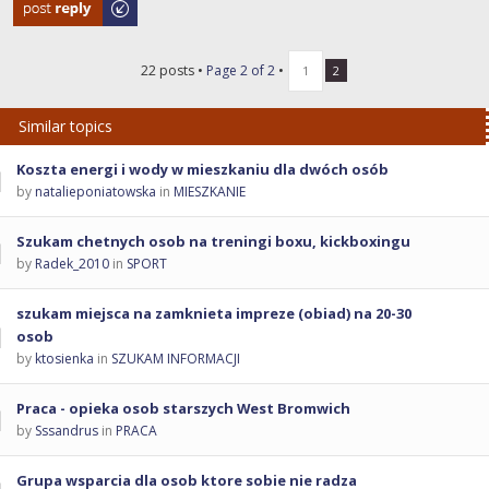
Post a reply
22 posts •
Page
2
of
2
•
1
2
Similar topics
Koszta energi i wody w mieszkaniu dla dwóch osób
by
natalieponiatowska
in
MIESZKANIE
Szukam chetnych osob na treningi boxu, kickboxingu
by
Radek_2010
in
SPORT
szukam miejsca na zamknieta impreze (obiad) na 20-30
osob
by
ktosienka
in
SZUKAM INFORMACJI
Praca - opieka osob starszych West Bromwich
by
Sssandrus
in
PRACA
Grupa wsparcia dla osob ktore sobie nie radza