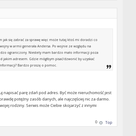
m jak się zabrać za sprawę więc może tutaj ktoś mi doradzi co
wojny w armii generała Andersa. Po wojnie ze względu na
 bardzo ograniczony. Niestety mam bardzo mało informacji poza
pod jakim adresem. Gdzie mógłbym pisać/dzwonić by uzyskać
 informacji? Bardzo proszę o pomoc.
buj napisać parę zdań pod adres. Być może nieruchomość jest
rawdę potężny zasób danych, ale najczęściej nic za darmo.
wojej rodziny. Serwis może Ciebie skojarzyć z innymi
0
Top