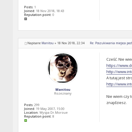
Posts:
1
Joined:
18 Nov 2018, 18:43
Reputation point:
0
Napisane
Manitou
»
18 Nov 2018, 22:34
Re: Poszukiwania miejsca po
Cześć. Nie wie
https://www.
http://www.in
A tutaj jest s
http://www.in
Manitou
Rozeznany
Nie wiem czy t
znajdziesz.
Posts:
299
Joined:
19 May 2007, 15:00
Location:
Wyspa Dr.Moroue
Reputation point:
8