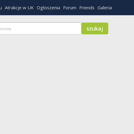
u
Atrakcje w UK
Ogłoszenia
Forum
Friends
Galeria