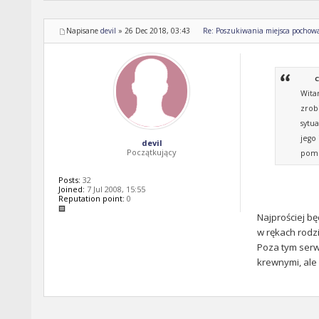
Napisane
devil
»
26 Dec 2018, 03:43
Re: Poszukiwania miejsca pochow
C
Wita
zrob
sytu
jego
devil
Początkujący
pomo
Posts:
32
Joined:
7 Jul 2008, 15:55
Reputation point:
0
Najprościej b
w rękach rodzi
Poza tym serwi
krewnymi, ale