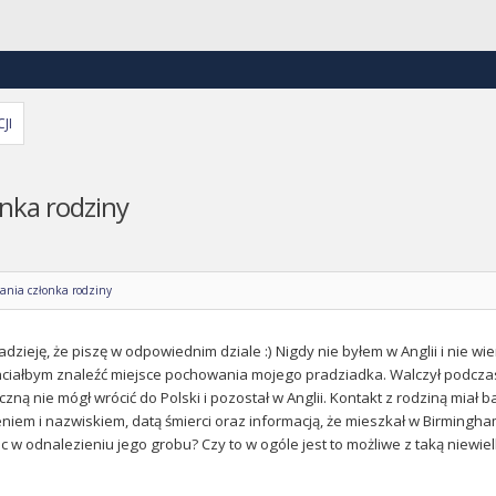
JI
nka rodziny
ania członka rodziny
zieję, że piszę w odpowiednim dziale :) Nigdy nie byłem w Anglii i nie wie
chciałbym znaleźć miejsce pochowania mojego pradziadka. Walczył podcza
yczną nie mógł wrócić do Polski i pozostał w Anglii. Kontakt z rodziną mia
eniem i nazwiskiem, datą śmierci oraz informacją, że mieszkał w Birming
w odnalezieniu jego grobu? Czy to w ogóle jest to możliwe z taką niewiel