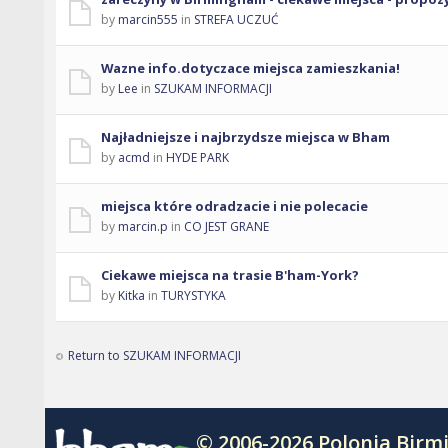
by
marcin555
in
STREFA UCZUĆ
Wazne info.dotyczace miejsca zamieszkania!
by
Lee
in
SZUKAM INFORMACJI
Najładniejsze i najbrzydsze miejsca w Bham
by
acmd
in
HYDE PARK
miejsca które odradzacie i nie polecacie
by
marcin.p
in
CO JEST GRANE
Ciekawe miejsca na trasie B'ham-York?
by
Kitka
in
TURYSTYKA
Return to SZUKAM INFORMACJI
© 2006-2026 Polonia Bir