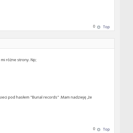
0
Top
 mi różne strony. Np;
sieci pod hasłem "Burial records" .Mam nadzieję ,że
0
Top