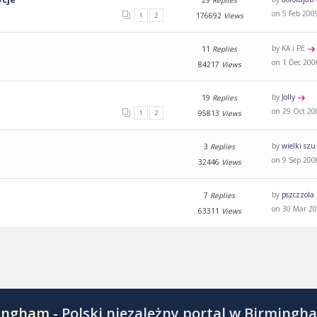
on 5 Feb 200
1
2
176692
Views
by KA i PE
11
Replies
on 1 Dec 200
84217
Views
by
Jolly
19
Replies
on 29 Oct 20
1
2
95813
Views
by
wielki szu
3
Replies
on 9 Sep 200
32446
Views
by
pszczzola
7
Replies
on 30 Mar 20
63311
Views
mingham -
Polski niezależny portal w Birmingh