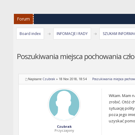
Forum
Board index
INFOMACJE I RADY
SZUKAM INFORMAC
Poszukiwania miejsca pochowania czło
Napisane
Czubrak
»
18 Nov 2018, 18:54
Poszukiwania miejsca pochow
Witam. Mam nad
zrobić. Otóż 
sytuację polit
poza jego imi
uzyskać pomoc 
Czubrak
Przyczajony