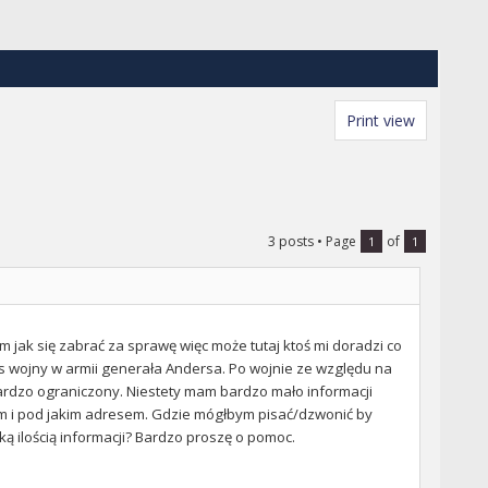
Print view
3 posts
• Page
of
1
1
m jak się zabrać za sprawę więc może tutaj ktoś mi doradzi co
s wojny w armii generała Andersa. Po wojnie ze względu na
ł bardzo ograniczony. Niestety mam bardzo mało informacji
ham i pod jakim adresem. Gdzie mógłbym pisać/dzwonić by
ką ilością informacji? Bardzo proszę o pomoc.