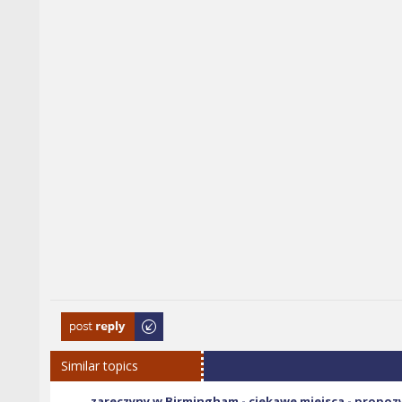
Post a reply
Similar topics
zareczyny w Birmingham - ciekawe miejsca - propoz