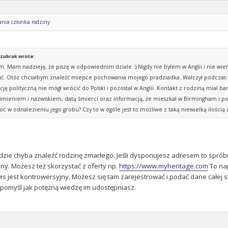
ania członka rodziny
zubrak wrote:
m. Mam nadzieję, że piszę w odpowiednim dziale :) Nigdy nie byłem w Anglii i nie wie
ić. Otóż chciałbym znaleźć miejsce pochowania mojego pradziadka. Walczył podczas 
ację polityczną nie mógł wrócić do Polski i pozostał w Anglii. Kontakt z rodziną miał
 imieniem i nazwiskiem, datą śmierci oraz informacją, że mieszkał w Birmingham i 
c w odnalezieniu jego grobu? Czy to w ogóle jest to możliwe z taką niewielką ilością
ędzie chyba znaleźć rodzinę zmarłego. Jeśli dysponujesz adresem to spró
ny. Możesz też skorzystać z oferty np.
https://www.myheritage.com
To nap
s jest kontrowersyjny. Możesz się tam zarejestrować i podać dane całej s
 pomyśl jak potężną wiedzę im udostępniasz.