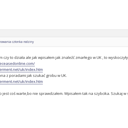
chowania członka rodziny
m czy to działa ale jak wpisałem jak znaleźć zmarłego w UK , to wyskoczyły
deceasedonline.com/
terment.net/uk/index.htm
trona z poradami jak szukać grobu w UK.
terment.net/uk/index.htm
o jest coś warte,bo nie sprawdzałem. Wpisałem tak na szybcika. Szukaj w 