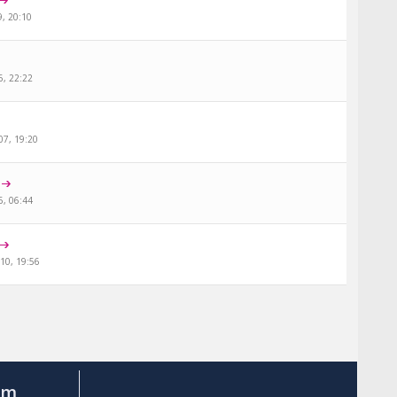
9, 20:10
6, 22:22
07, 19:20
6, 06:44
10, 19:56
am