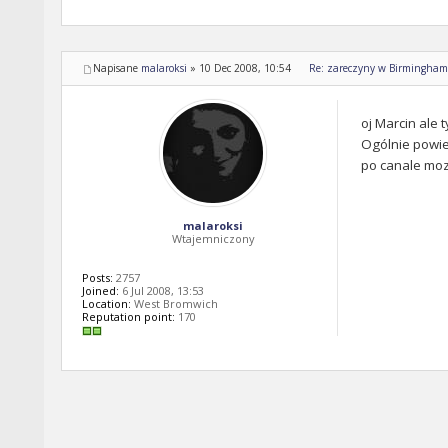
Napisane
malaroksi
»
10 Dec 2008, 10:54
Re: zareczyny w Birmingham -
oj Marcin ale 
Ogólnie powie
po canale moz
malaroksi
Wtajemniczony
Posts:
2757
Joined:
6 Jul 2008, 13:53
Location:
West Bromwich
Reputation point:
170