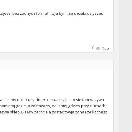
esz, bez żadnych formuł....... Ja bym nie chciała usłyszeć
0
Top
zeby dali ci uzyc intercomu... czy jak to sie tam nazywa -
pamietaj gdzie ja zostawiles, najlepiej gdzies przy ciuchach) i
{nazwa sklepu} zeby zechciala zostac towja zona i ze kochasz