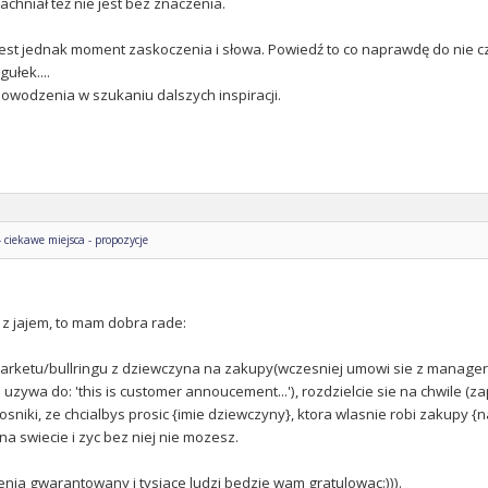
achniał też nie jest bez znaczenia.
est jednak moment zaskoczenia i słowa. Powiedź to co naprawdę do nie czuj
ułek....
Powodzenia w szukaniu dalszych inspiracji.
ciekawe miejsca - propozycje
 z jajem, to mam dobra rade:
rketu/bullringu z dziewczyna na zakupy(wczesniej umowi sie z managerami 
e uzywa do: 'this is customer annoucement...'), rozdzielcie sie na chwile (za
osniki, ze chcialbys prosic {imie dziewczyny}, ktora wlasnie robi zakupy 
 na swiecie i zyc bez niej nie mozesz.
enia gwarantowany i tysiace ludzi bedzie wam gratulowac:))).