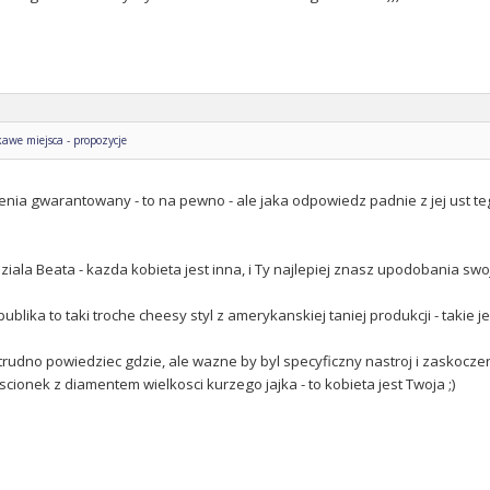
awe miejsca - propozycje
enia gwarantowany - to na pewno - ale jaka odpowiedz padnie z jej ust te
ziala Beata - kazda kobieta jest inna, i Ty najlepiej znasz upodobania sw
ublika to taki troche cheesy styl z amerykanskiej taniej produkcji - takie je
trudno powiedziec gdzie, ale wazne by byl specyficzny nastroj i zaskoczenie
scionek z diamentem wielkosci kurzego jajka - to kobieta jest Twoja ;)