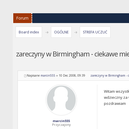
Forum
Board index
OGÓLNE
STREFA UCZUĆ
zareczyny w Birmingham - ciekawe miej
Napisane
marcin555
»
10 Dec 2008, 09:39
zareczyny w Birmingham - ci
Witam wszystk
wdzieczny za w
pozdrawiam
marcin555
Przyczajony