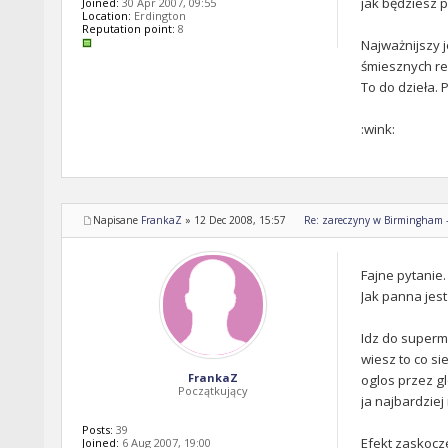
jak będziesz p
Joined:
30 Apr 2007, 09:55
Location:
Erdington
Reputation point:
8
Najważnijszy j
śmiesznych reg
To do dzieła. 
:wink:
Napisane
FrankaZ
»
12 Dec 2008, 15:57
Re: zareczyny w Birmingham - 
Fajne pytanie.
Jak panna jest
Idz do superma
wiesz to co si
FrankaZ
oglos przez gl
Początkujący
ja najbardziej
Posts:
39
Efekt zaskocz
Joined:
6 Aug 2007, 19:00