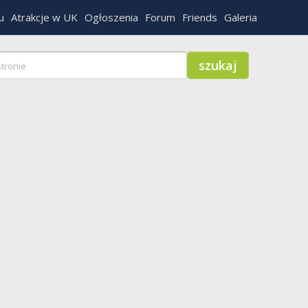
u
Atrakcje w UK
Ogłoszenia
Forum
Friends
Galeria