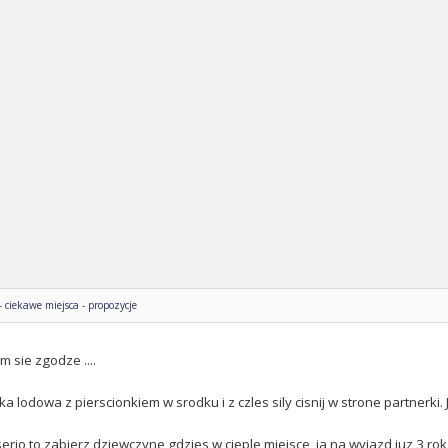
ciekawe miejsca - propozycje
 sie zgodze ....
ka lodowa z pierscionkiem w srodku i z czles sily cisnij w strone partnerki.
serio to zabierz dziewczyne gdzies w cieple miejsce, ja na wyjazd juz 3 rok 