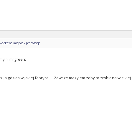
ciekawe miejsca - propozycje
y :) :mrgreen:
cz ja gdzies w jakiej fabryce .... Zawsze mazylem zeby to zrobic na wielki