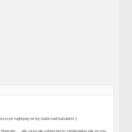
 Jeszcze najlepiej ze by stala nad kanalem :)
zbieram ..... ale za to jak uzbieram to zarekowiny jak ze snu