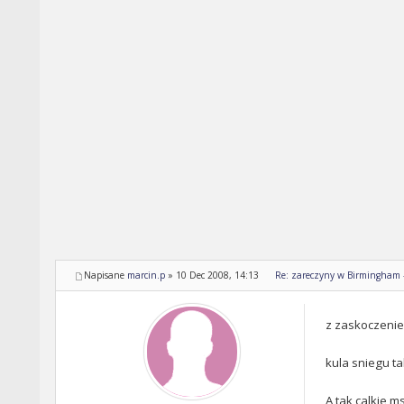
Napisane
marcin.p
»
10 Dec 2008, 14:13
Re: zareczyny w Birmingham - 
z zaskoczeniem
kula sniegu ta
A tak calkie m