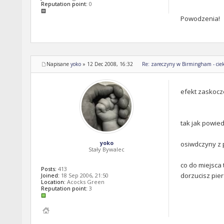
Reputation point:
0
Powodzenia!
Napisane
yoko
»
12 Dec 2008, 16:32
Re: zareczyny w Birmingham - ciek
efekt zaskocz
tak jak powied
yoko
osiwdczyny z p
Stały Bywalec
co do miejsca 
Posts:
413
dorzucisz pier
Joined:
18 Sep 2006, 21:50
Location:
Acocks Green
Reputation point:
3