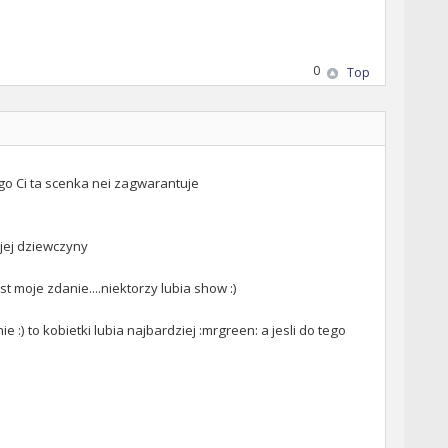
0
Top
go Ci ta scenka nei zagwarantuje
ojej dziewczyny
st moje zdanie....niektorzy lubia show :)
 :) to kobietki lubia najbardziej :mrgreen: a jesli do tego