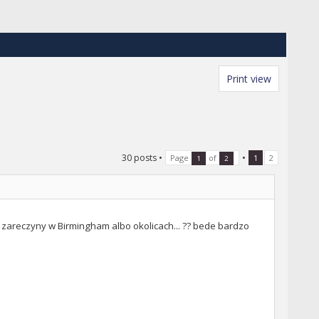
Print view
30 posts
•
•
Page
of
1
2
1
2
zareczyny w Birmingham albo okolicach... ?? bede bardzo