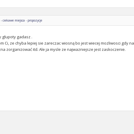
 ciekawe miejsca - propozycje
ty glupoty gadasz .
m Ci, ze chyba lepiej sie zareczac wiosną bo jest wiecej mozliwosci gdy 
na zorganizować itd. Ale ja mysle ze najwazniejsze jest zaskoczenie.