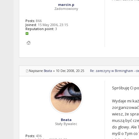
marcin.p
Zadomowiony
Posts:
866
Joined:
15 May 2006, 23:15
Reputation point:
3
Napisane
Beata
»
10 Dec 2008, 20:25
Re: zareczyny w Birmingham - cie
Spróbuję Ci po
Wydaje mi każd
zorganizować w
wiesz, że spra
Beata
muszą być cze
Stały Bywalec
do głowy. Ale 
myśl o Tym co 
Posts:
436