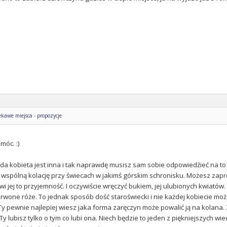
kawe miejsca - propozycje
móc. :)
a kobieta jest inna i tak naprawdę musisz sam sobie odpowiedźieć na to p
spólną kolację przy świecach w jakimś górskim schronisku. Możesz zaprosić 
wi jej to przyjemność. I oczywiście wręczyć bukiem, jej ulubionych kwiatów
rwone róże. To jednak sposób dość staroświecki i nie każdej kobiecie m
Ty pewnie najlepiej wiesz jaka forma zaręczyn może powalić ją na kolana. Za
Ty lubisz tylko o tym co lubi ona. Niech będzie to jeden z piękniejszych wie