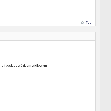
0
Top
ej hali pedzac wózkiem widlowym .