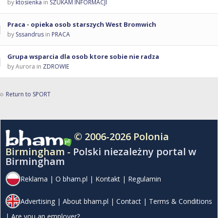
by
ktosienka
in
SZUKAM INFORMACJI
Praca - opieka osob starszych West Bromwich
by
Sssandrus
in
PRACA
Grupa wsparcia dla osob ktore sobie nie radza
by Aurora in
ZDROWIE
Return to SPORT
© 2006-2026 Polonia
Birmingham -
Polski niezależny portal w
Birmingham
Reklama
|
O bham.pl
|
Kontakt
|
Regulamin
Advertising
|
About bham.pl
|
Contact
|
Terms & Conditions
|
Are you an employer?