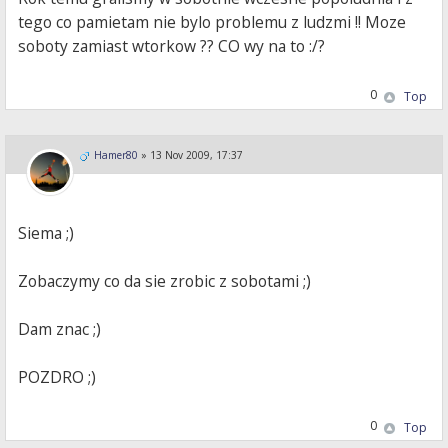
tego co pamietam nie bylo problemu z ludzmi !! Moze
soboty zamiast wtorkow ?? CO wy na to :/?
0
Top
Hamer80
»
13 Nov 2009, 17:37
Siema ;)
Zobaczymy co da sie zrobic z sobotami ;)
Dam znac ;)
POZDRO ;)
0
Top