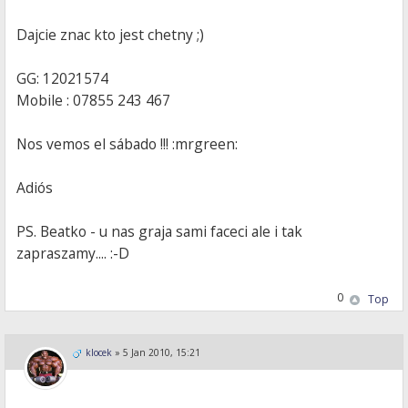
Dajcie znac kto jest chetny ;)
GG: 12021574
Mobile : 07855 243 467
Nos vemos el sábado !!! :mrgreen:
Adiós
PS. Beatko - u nas graja sami faceci ale i tak
zapraszamy.... :-D
0
Top
klocek
»
5 Jan 2010, 15:21