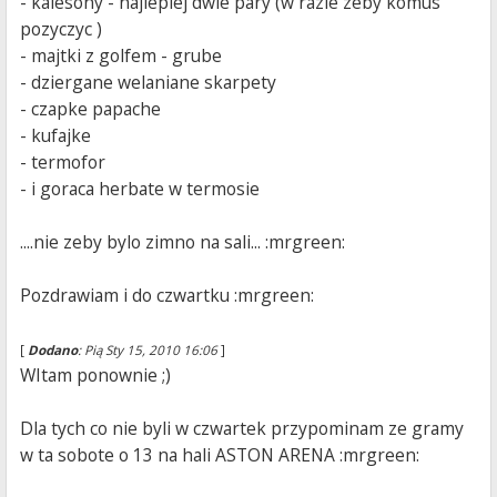
- kalesony - najlepiej dwie pary (w razie zeby komus
pozyczyc )
- majtki z golfem - grube
- dziergane welaniane skarpety
- czapke papache
- kufajke
- termofor
- i goraca herbate w termosie
....nie zeby bylo zimno na sali... :mrgreen:
Pozdrawiam i do czwartku :mrgreen:
[
Dodano
: Pią Sty 15, 2010 16:06
]
WItam ponownie ;)
Dla tych co nie byli w czwartek przypominam ze gramy
w ta sobote o 13 na hali ASTON ARENA :mrgreen: