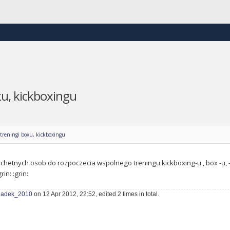
u, kickboxingu
reningi boxu, kickboxingu
hetnych osob do rozpoczecia wspolnego treningu kickboxing-u , box -u, - 
grin: :grin:
adek_2010
on 12 Apr 2012, 22:52, edited 2 times in total.