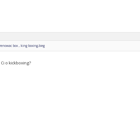
enowac box , king boxing,bieg
Ci o kickboxing?