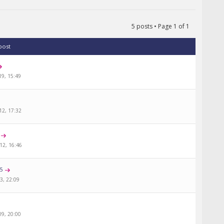
5 posts • Page
1
of
1
 post
19, 15:49
12, 17:32
12, 16:46
a5
3, 22:09
09, 20:00