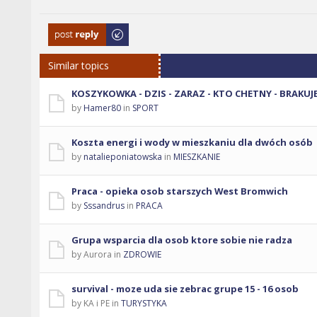
Post a reply
Similar topics
KOSZYKOWKA - DZIS - ZARAZ - KTO CHETNY - BRAKUJ
by
Hamer80
in
SPORT
Koszta energi i wody w mieszkaniu dla dwóch osób
by
natalieponiatowska
in
MIESZKANIE
Praca - opieka osob starszych West Bromwich
by
Sssandrus
in
PRACA
Grupa wsparcia dla osob ktore sobie nie radza
by Aurora in
ZDROWIE
survival - moze uda sie zebrac grupe 15 - 16 osob
by KA i PE in
TURYSTYKA