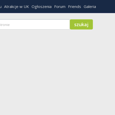
u
Atrakcje w UK
Ogłoszenia
Forum
Friends
Galeria