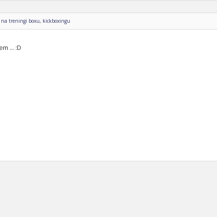
na treningi boxu, kickboxingu
m ... :D