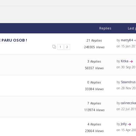
Replies
Last
E PARU OSOB !
by
matty84
21
Replies
on 15 Jan 20
1
2
249305
Views
by
Kitka
3
Replies
on 30 Sep 20
56557
Views
by
Sssandrus
0
Replies
on 28 Nov 20
33384
Views
by
calineczk
7
Replies
on 22 Jul 201
113974
Views
by
Jolly
4
Replies
on 15 Apr 20
23664
Views