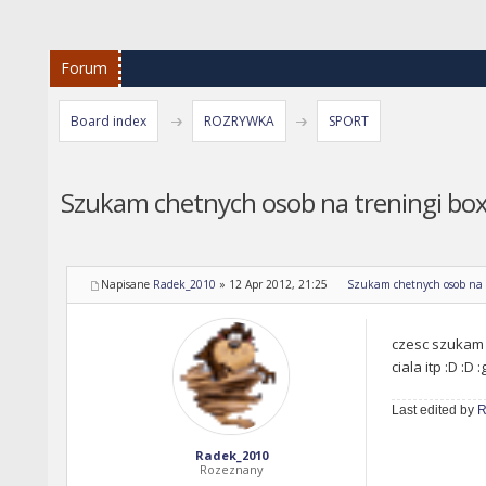
Forum
Board index
ROZRYWKA
SPORT
Szukam chetnych osob na treningi box
Napisane
Radek_2010
»
12 Apr 2012, 21:25
Szukam chetnych osob na t
czesc szukam c
ciala itp :D :D :
Last edited by
R
Radek_2010
Rozeznany