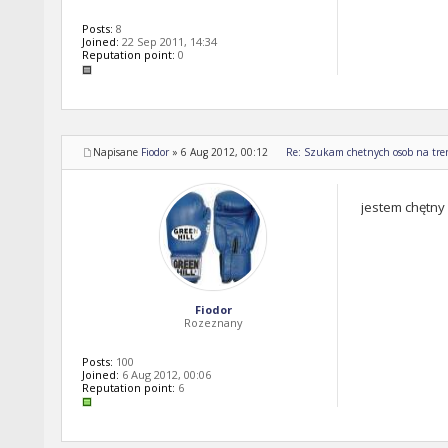
Posts:
8
Joined:
22 Sep 2011, 14:34
Reputation point:
0
Napisane
Fiodor
»
6 Aug 2012, 00:12
Re: Szukam chetnych osob na tren
jestem chętny 
Fiodor
Rozeznany
Posts:
100
Joined:
6 Aug 2012, 00:06
Reputation point:
6