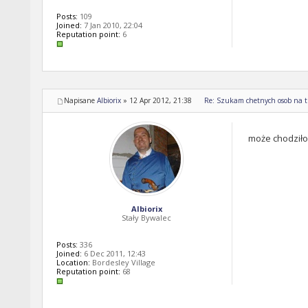
Posts:
109
Joined:
7 Jan 2010, 22:04
Reputation point:
6
Napisane
Albiorix
»
12 Apr 2012, 21:38
Re: Szukam chetnych osob na tr
może chodziło 
Albiorix
Stały Bywalec
Posts:
336
Joined:
6 Dec 2011, 12:43
Location:
Bordesley Village
Reputation point:
68