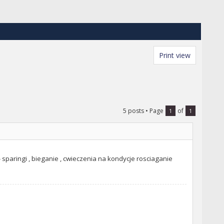
Print view
5 posts
• Page
of
1
1
sparingi , bieganie , cwieczenia na kondycje rosciaganie