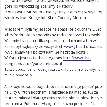
-clifford’s Tower – wieża jak wieża, nie wchodziliśmy na
górę bo widoczki oglądaliśmy z katedry
-York Castle Muzeum – nie byliśmy, ale to coś w stylu tej
wioski w Iron Bridge lub Black Country Musem
Wieczorem byliśmy jeszcze na spacerze z duchami Dużo
ich w Yorku ale to specyficzny rodzaj rozrywki rozrywki .
W sumie byłam na kilku spacerach z duchami a ten w
Yorku był najlepszy ze wszystkich
www.ghosthunt.co.uk
(wybraliśmy ten bo czytałam, że nagrodę dostali;)
W Yorku jest także the dungeons
http://www.the-
dungeons.co.uk/york/en/index.htm
Także specyficzny rodzaj rozrywki. Ja byłam w Londynie i
mi się podobało.
A jak będzie ładna pogoda to na lunch mogę polecić pub
na ulicy Clifton Bootham (znajdziecie na mapie), tuż za
murami miasta i dlatego ceny trochę niższe niż w ścisłym
centrum a. Pub ma z tyłu ogród i można posiedzieć na