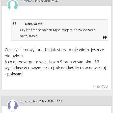
tomtor
»
16 Mar 2010, 21:42
Kitka wrote:
Czy ktoś może polecić fajne miejsca do zwiedzania
na tej trasie.
Znaczy sie nowy jork, bo jak stary to nie wiem ,jeszcze
nie bylem
A co do nowego to wsiadasz o 9 rano w samolot i 12
wysiadasz w nowym jorku (tak dokladnie to w newarku)
- polecam!
0
Top
pszczzola
»
25 Mar 2010, 13:34