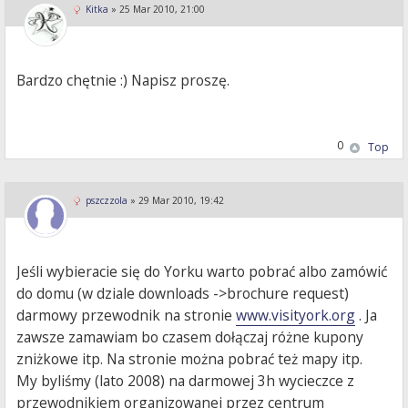
Kitka
»
25 Mar 2010, 21:00
Bardzo chętnie :) Napisz proszę.
0
Top
pszczzola
»
29 Mar 2010, 19:42
Jeśli wybieracie się do Yorku warto pobrać albo zamówić
do domu (w dziale downloads ->brochure request)
darmowy przewodnik na stronie
www.visityork.org
. Ja
zawsze zamawiam bo czasem dołączaj różne kupony
zniżkowe itp. Na stronie można pobrać też mapy itp.
My byliśmy (lato 2008) na darmowej 3h wycieczce z
przewodnikiem organizowanej przez centrum