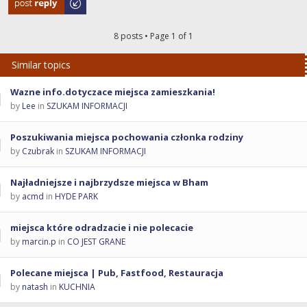
8 posts • Page
1
of
1
Similar topics
Wazne info.dotyczace miejsca zamieszkania!
by
Lee
in
SZUKAM INFORMACJI
Poszukiwania miejsca pochowania członka rodziny
by
Czubrak
in
SZUKAM INFORMACJI
Najładniejsze i najbrzydsze miejsca w Bham
by
acmd
in
HYDE PARK
miejsca które odradzacie i nie polecacie
by
marcin.p
in
CO JEST GRANE
Polecane miejsca | Pub, Fastfood, Restauracja
by
natash
in
KUCHNIA