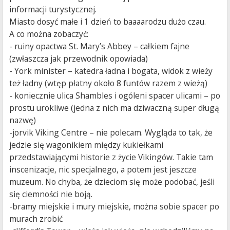
informacji turystycznej.
Miasto dosyć małe i 1 dzień to baaaarodzu dużo czau.
A co można zobaczyć:
- ruiny opactwa St. Mary’s Abbey – całkiem fajne
(zwłaszcza jak przewodnik opowiada)
- York minister – katedra ładna i bogata, widok z wieży
też ładny (wtęp płatny około 8 funtów razem z wieżą)
- koniecznie ulica Shambles i ogóleni spacer ulicami – po
prostu urokliwe (jedna z nich ma dziwaczną super długą
nazwę)
-jorvik Viking Centre – nie polecam. Wygląda to tak, że
jedzie się wagonikiem między kukiełkami
przedstawiającymi historie z życie Vikingów. Takie tam
inscenizacje, nic specjalnego, a potem jest jeszcze
muzeum. No chyba, że dzieciom się może podobać, jeśli
się ciemności nie boją.
-bramy miejskie i mury miejskie, można sobie spacer po
murach zrobić