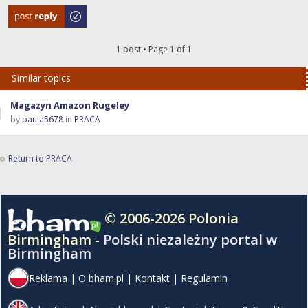
Post a reply
1 post • Page
1
of
1
Similar topics
Magazyn Amazon Rugeley
by
paula5678
in
PRACA
Return to PRACA
© 2006-2026 Polonia
Birmingham -
Polski niezależny portal w
Birmingham
Reklama
|
O bham.pl
|
Kontakt
|
Regulamin