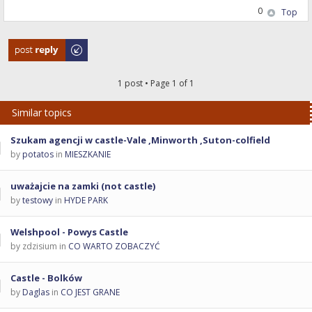
0
Top
Post a reply
1 post • Page
1
of
1
Similar topics
Szukam agencji w castle-Vale ,Minworth ,Suton-colfield
by
potatos
in
MIESZKANIE
uważajcie na zamki (not castle)
by
testowy
in
HYDE PARK
Welshpool - Powys Castle
by zdzisium in
CO WARTO ZOBACZYĆ
Castle - Bolków
by
Daglas
in
CO JEST GRANE