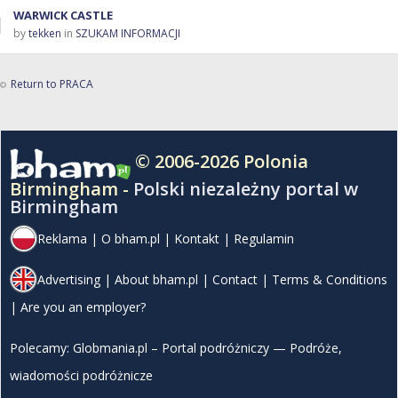
WARWICK CASTLE
by
tekken
in
SZUKAM INFORMACJI
Return to PRACA
© 2006-2026 Polonia
Birmingham -
Polski niezależny portal w
Birmingham
Reklama
|
O bham.pl
|
Kontakt
|
Regulamin
Advertising
|
About bham.pl
|
Contact
|
Terms & Conditions
|
Are you an employer?
Polecamy:
Globmania.pl – Portal podróżniczy — Podróże,
wiadomości podróżnicze