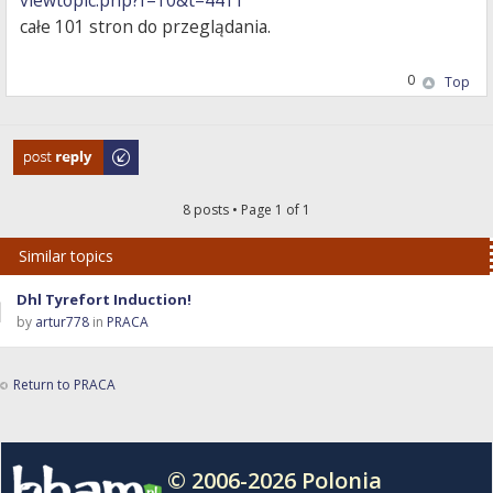
viewtopic.php?f=10&t=4411
całe 101 stron do przeglądania.
0
Top
Post a reply
8 posts • Page
1
of
1
Similar topics
Dhl Tyrefort Induction!
by
artur778
in
PRACA
Return to PRACA
© 2006-2026 Polonia