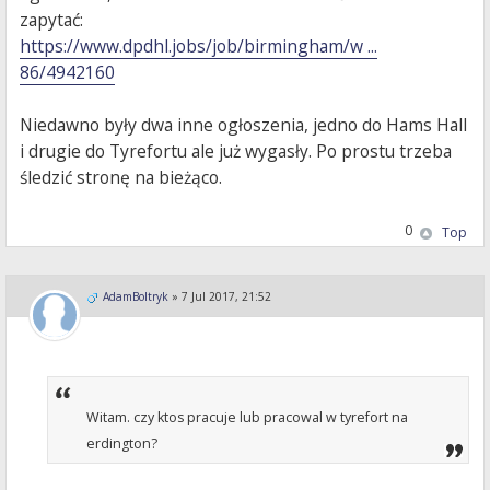
zapytać:
https://www.dpdhl.jobs/job/birmingham/w ...
86/4942160
Niedawno były dwa inne ogłoszenia, jedno do Hams Hall
i drugie do Tyrefortu ale już wygasły. Po prostu trzeba
śledzić stronę na bieżąco.
0
Top
AdamBoltryk
»
7 Jul 2017, 21:52
Witam. czy ktos pracuje lub pracowal w tyrefort na
erdington?