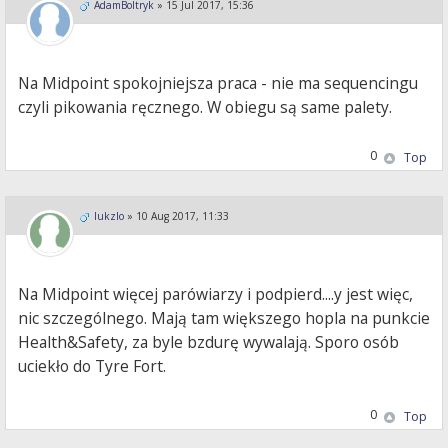
AdamBoltryk
»
15 Jul 2017, 15:36
Na Midpoint spokojniejsza praca - nie ma sequencingu
czyli pikowania ręcznego. W obiegu są same palety.
0
Top
lukzlo
»
10 Aug 2017, 11:33
Na Midpoint więcej parówiarzy i podpierd....y jest więc,
nic szczególnego. Mają tam większego hopla na punkcie
Health&Safety, za byle bzdurę wywalają. Sporo osób
uciekło do Tyre Fort.
0
Top