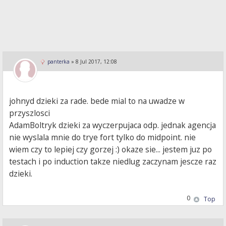
panterka
»
8 Jul 2017, 12:08
johnyd dzieki za rade. bede mial to na uwadze w
przyszlosci
AdamBoltryk dzieki za wyczerpujaca odp. jednak agencja
nie wyslala mnie do trye fort tylko do midpoint. nie
wiem czy to lepiej czy gorzej :) okaze sie... jestem juz po
testach i po induction takze niedlug zaczynam jescze raz
dzieki.
0
Top