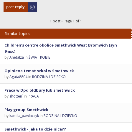
Post a reply
1 post • Page
1
of
1
Similar topics
Children's centre okolice Smethwick West Bromwich (syn
9msc)
by
AnetaIza
in
ŚWIAT KOBIET
Opiniena temat szkol w Smethwick
by
Agata8804
in
RODZINA I DZIECKO
Praca w Dpd oldbury lub smethwick
by
shotten`
in
PRACA
Play group Smethwick
by
kamila_pawlaczyk
in
RODZINA I DZIECKO
Smethwick - jaka to dzielnica??