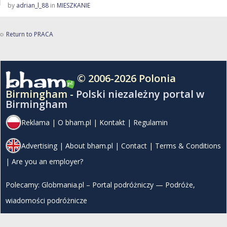
by
adrian_l_88
in
MIESZKANIE
Return to PRACA
© 2006-2026 Polonia
Birmingham -
Polski niezależny portal w
Birmingham
Reklama
|
O bham.pl
|
Kontakt
|
Regulamin
Advertising
|
About bham.pl
|
Contact
|
Terms & Conditions
|
Are you an employer?
Polecamy:
Globmania.pl – Portal podróżniczy — Podróże,
wiadomości podróżnicze