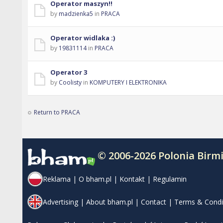
Operator maszyn!!
by
madzienka5
in
PRACA
Operator widlaka :)
by
19831114
in
PRACA
Operator 3
by
Coolisty
in
KOMPUTERY I ELEKTRONIKA
Return to PRACA
© 2006-2026 Polonia Bir
Reklama
|
O bham.pl
|
Kontakt
|
Regulamin
Advertising
|
About bham.pl
|
Contact
|
Terms & Condi