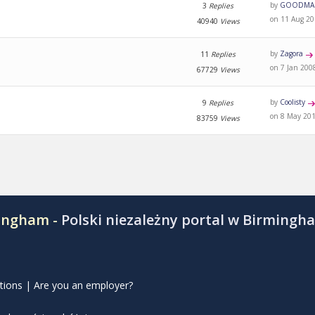
by
GOODMA
3
Replies
on 11 Aug 20
40940
Views
by
Zagora
11
Replies
on 7 Jan 200
67729
Views
by
Coolisty
9
Replies
on 8 May 201
83759
Views
mingham -
Polski niezależny portal w Birmingh
tions
|
Are you an employer?