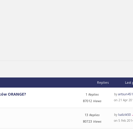
Replies
Last
ników ORANGE?
by
artsun45
1
Replies
on 21 Apr 20
87012
Views
by
ludzik50
13
Replies
on 5 Feb 201
80723
Views