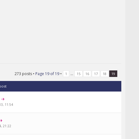
273 posts •
Page
19
of
19
•
...
1
15
16
17
18
19
 post
1
13, 11:54
4, 21:22