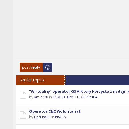
Post a reply
Similar topics
"Wirtualny" operator GSM który korzysta z nadaj
by
artur778
in
KOMPUTERY I ELEKTRONIKA
Operator CNC Wolontariat
by
Dariusz83
in
PRACA