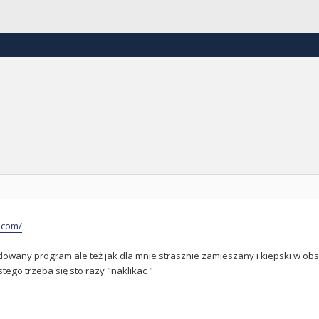
c.com/
owany program ale też jak dla mnie strasznie zamieszany i kiepski w obsł
stego trzeba się sto razy "naklikac "