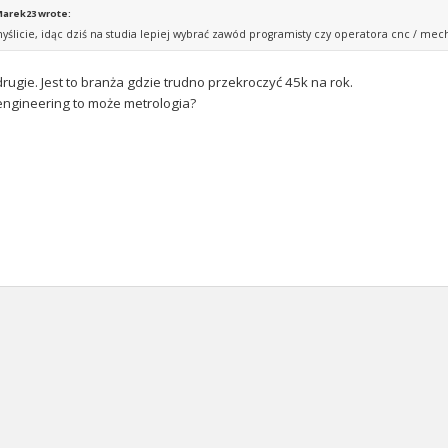
arek23 wrote:
myślicie, idąc dziś na studia lepiej wybrać zawód programisty czy operatora cnc / mec
drugie. Jest to branża gdzie trudno przekroczyć 45k na rok.
 engineering to może metrologia?