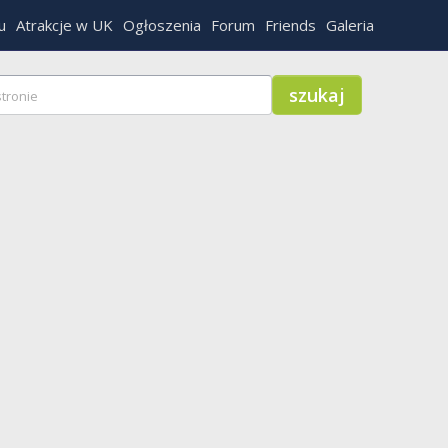
u
Atrakcje w UK
Ogłoszenia
Forum
Friends
Galeria