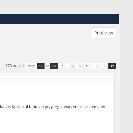
Print view
273 posts
•
•
...
Page
of
1
15
16
17
18
19
19
19
udze. Ktoś miał fantazje przy jego tworzeniu i czasem aby