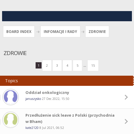
BOARD INDEX
INFOMACJE I RADY
ZDROWIE
ZDROWIE
...
1
2
3
4
5
15
Topics
Oddział onkologiczny
januszysko
27 Dec 2022, 15:50
Przedłużenie sick leave z Polski (przychodnia
w Bham)
kate2120
8 Jul 2021, 06:52