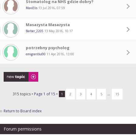
Stomatolog na NHS gdzie dobry?
MaxiElis
13 Jul 2016, 07:59
Masazysta Masazysta
Barber_2205
13 May 2016, 10:17
potrzebny psycholog
emigrantka90
11 Apr 2016, 13:00
Post a new topic
315 topics •
Page
1
of
15
•
...
1
2
3
4
5
15
Return to Board index
Forum permissions