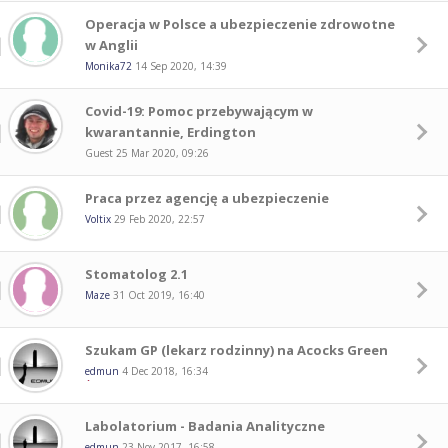
Operacja w Polsce a ubezpieczenie zdrowotne
w Anglii
Monika72
14 Sep 2020, 14:39
Covid-19: Pomoc przebywającym w
kwarantannie, Erdington
Guest
25 Mar 2020, 09:26
Praca przez agencję a ubezpieczenie
Voltix
29 Feb 2020, 22:57
Stomatolog 2.1
Maze
31 Oct 2019, 16:40
Szukam GP (lekarz rodzinny) na Acocks Green
edmun
4 Dec 2018, 16:34
Labolatorium - Badania Analityczne
edmun
23 Nov 2017, 16:58