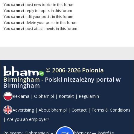
You
cannot
post new topics in this forum
You
cannot
reply to topics in this forum
You
cannot
edit your posts in this forum
You
cannot
delete your posts in this forum
You
cannot
post attachments in this forum
© 2006-2026 Polonia
Birmingham -
Polski niezależny portal w
Birmingham
Reklama
|
O bham.pl
|
Kontakt
|
Regulamin
Advertising
|
About bham.pl
|
Contact
|
Terms & Conditions
|
Are you an employer?
Polecamy:
Globmania.pl – Portal podróżniczy — Podróże,