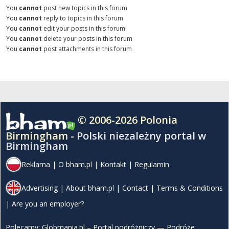
You
cannot
post new topics in this forum
You
cannot
reply to topics in this forum
You
cannot
edit your posts in this forum
You
cannot
delete your posts in this forum
You
cannot
post attachments in this forum
© 2006-2026 Polonia
Birmingham -
Polski niezależny portal w
Birmingham
Reklama
|
O bham.pl
|
Kontakt
|
Regulamin
Advertising
|
About bham.pl
|
Contact
|
Terms & Conditions
|
Are you an employer?
Polecamy:
Globmania.pl – Portal podróżniczy — Podróże,