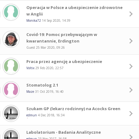
Operacja w Polsce a ubezpieczenie zdrowotne
w Anglii
Monika72
14 Sep 2020, 14:39
Covid-19: Pomoc przebywającym w
kwarantannie, Erdington
Guest
25 Mar 2020, 09:26
Praca przez agencję a ubezpieczenie
Voltix
29 Feb 2020, 22:57
Stomatolog 2.1
Maze
31 Oct 2019, 16:40
Szukam GP (lekarz rodzinny) na Acocks Green
edmun
4 Dec 2018, 16:34
Labolatorium - Badania Analityczne
edmun
23 Nov 2017, 16:58