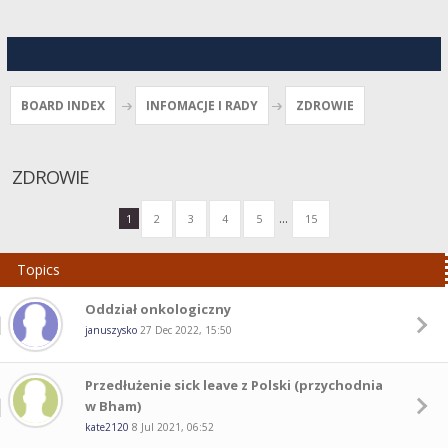
BOARD INDEX
INFOMACJE I RADY
ZDROWIE
ZDROWIE
...
1
2
3
4
5
15
Topics
Oddział onkologiczny
januszysko
27 Dec 2022, 15:50
Przedłużenie sick leave z Polski (przychodnia
w Bham)
kate2120
8 Jul 2021, 06:52