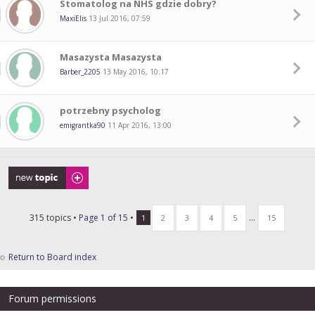
Stomatolog na NHS gdzie dobry?
MaxiElis
13 Jul 2016, 07:59
Masazysta Masazysta
Barber_2205
13 May 2016, 10:17
potrzebny psycholog
emigrantka90
11 Apr 2016, 13:00
Post a new topic
315 topics •
Page
1
of
15
•
...
1
2
3
4
5
15
Return to Board index
Forum permissions