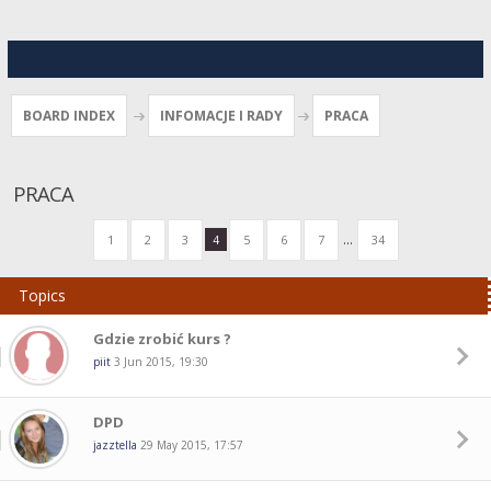
BOARD INDEX
INFOMACJE I RADY
PRACA
PRACA
...
1
2
3
4
5
6
7
34
Topics
Gdzie zrobić kurs ?
piit
3 Jun 2015, 19:30
DPD
jazztella
29 May 2015, 17:57