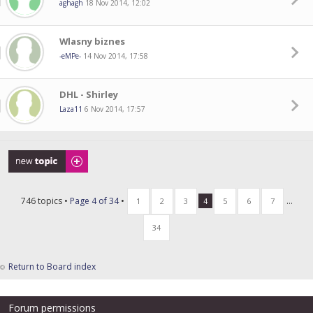
aghagh
18 Nov 2014, 12:02
Wlasny biznes
-eMPe-
14 Nov 2014, 17:58
DHL - Shirley
Laza11
6 Nov 2014, 17:57
Post a new topic
746 topics •
Page
4
of
34
•
...
1
2
3
4
5
6
7
34
Return to Board index
Forum permissions