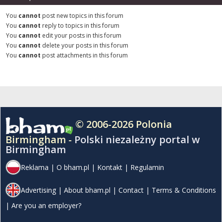
You
cannot
post new topics in this forum
You
cannot
reply to topics in this forum
You
cannot
edit your posts in this forum
You
cannot
delete your posts in this forum
You
cannot
post attachments in this forum
© 2006-2026 Polonia
Birmingham -
Polski niezależny portal w
Birmingham
Reklama
|
O bham.pl
|
Kontakt
|
Regulamin
Advertising
|
About bham.pl
|
Contact
|
Terms & Conditions
|
Are you an employer?